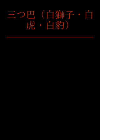
三つ巴（白獅子・白
虎・白豹）