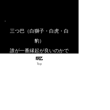
三つ巴（白獅子・白虎・白
豹）
誰が一番縁起が良いのかで
争っています
Top
和彫り、トライバル、Tattoo
をこの１枚に
«Art