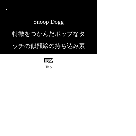
Snoop Dogg
特徴をつかんだポップなタ
ッチの似顔絵の持ち込み素
材です
Top
煙でSnoop、下にLiving
Legend(生ける伝説)
«Gallery
Copyright ©
2006-2025
Tattoo House TieZ All Rights Reserved.